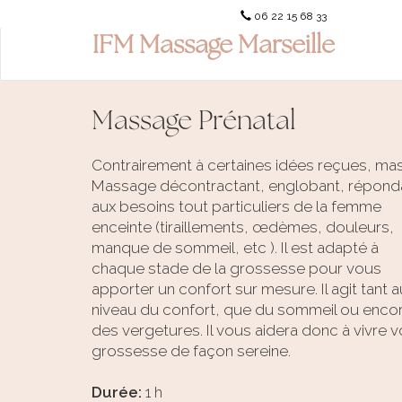
06 22 15 68 33
IFM Massage Marseille
Massage Prénatal
Contrairement à certaines idées reçues, ma
Massage décontractant, englobant,
répond
aux besoins tout particuliers de la femme
enceinte (tiraillements, œdèmes, douleurs,
manque de sommeil, etc ). Il est adapté à
chaque stade de la grossesse pour vous
apporter un confort sur mesure. Il agit tant a
niveau du confort, que du sommeil ou enco
des vergetures. Il vous aidera donc à vivre v
grossesse de façon sereine.
Durée:
1 h