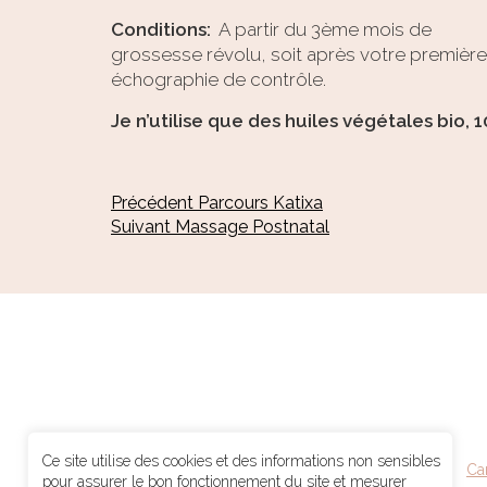
Conditions:
A partir du 3ème mois de
grossesse révolu, soit après votre première
échographie de contrôle.
Je n’utilise que des huiles végétales bio, 
Navigation
Article
Précédent
Parcours Katixa
Article
précédent :
Suivant
Massage Postnatal
de
suivant :
l’article
Ce site utilise des cookies et des informations non sensibles
Ca
pour assurer le bon fonctionnement du site et mesurer