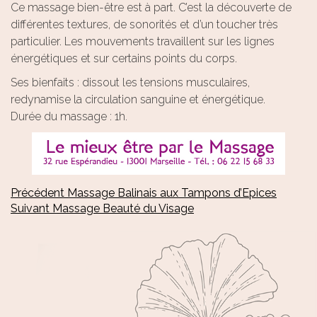
Ce massage bien-être est à part. C’est la découverte de
différentes textures, de sonorités et d’un toucher très
particulier. Les mouvements travaillent sur les lignes
énergétiques et sur certains points du corps.
Ses bienfaits : dissout les tensions musculaires,
redynamise la circulation sanguine et énergétique.
Durée du massage : 1h.
Navigation
de
l’article
Article
Précédent
Massage Balinais aux Tampons d’Epices
Article
précédent :
Suivant
Massage Beauté du Visage
suivant :