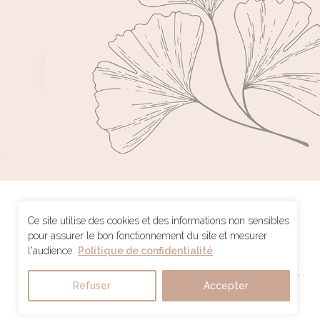
IFM Massage Marseille
Ce site utilise des cookies et des informations non sensibles
pour assurer le bon fonctionnement du site et mesurer
Le mieux être par le Massage
l'audience.
Politique de confidentialité
32 rue Espérandieu - 13 001 Marseille - Tél. 06 22 15 68 33
Carte des massages
Tarifs
Mentions légales
CGV
Partenaires
Contact
Refuser
Accepter