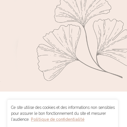
IFM Massage Marseille
Ce site utilise des cookies et des informations non sensibles
pour assurer le bon fonctionnement du site et mesurer
Le mieux être par le Massage
l'audience.
Politique de confidentialité
32 rue Espérandieu - 13 001 Marseille - Tél. 06 22 15 68 33